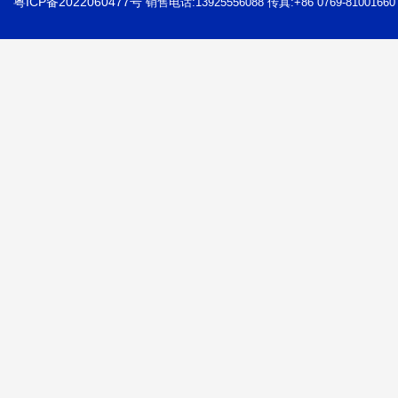
粤ICP备2022060477号
销售电话:13925556088 传真:+86 0769-81001660