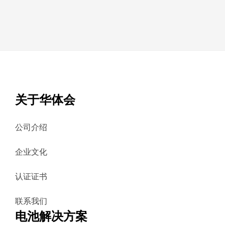
关于华体会
公司介绍
企业文化
认证证书
联系我们
电池解决方案