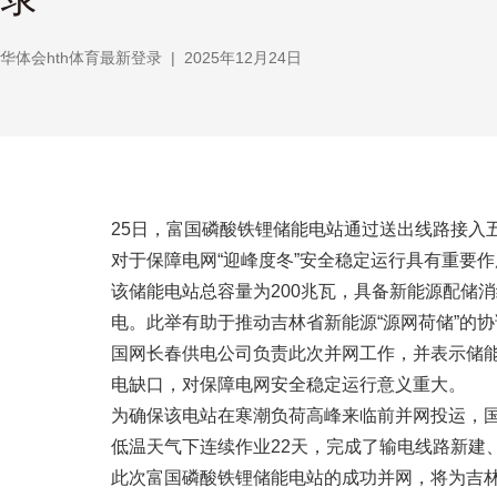
华体会hth体育最新登录
|
2025年12月24日
25日，富国磷酸铁锂储能电站通过送出线路接入
对于保障电网“迎峰度冬”安全稳定运行具有重要作
该储能电站总容量为200兆瓦，具备新能源配储
电。此举有助于推动吉林省新能源“源网荷储”的
国网长春供电公司负责此次并网工作，并表示储能
电缺口，对保障电网安全稳定运行意义重大。
为确保该电站在寒潮负荷高峰来临前并网投运，国
低温天气下连续作业22天，完成了输电线路新建
此次富国磷酸铁锂储能电站的成功并网，将为吉