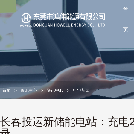
首
页
首页
>
资讯中心
>
资讯中心
>
行业新闻
长春投运新储能电站：充电2
录