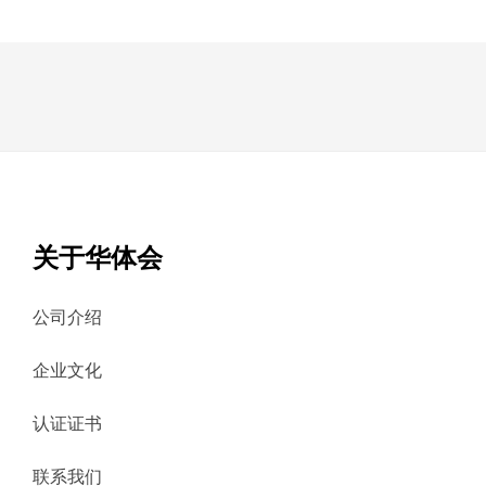
关于华体会
公司介绍
企业文化
认证证书
联系我们