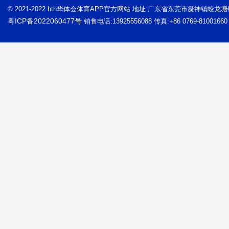
© 2021-2022 hth华体会体育APP官方网站 地址:广东省东莞市凝神镇蛟龙
粤ICP备2022060477号
销售电话:13925556088 传真:+86 0769-81001660