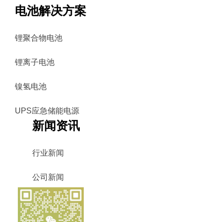
电池解决方案
锂聚合物电池
锂离子电池
镍氢电池
UPS应急储能电源
新闻资讯
行业新闻
公司新闻