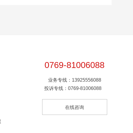
0769-81006088
业务专线：13925556088
投诉专线：0769-81006088
在线咨询
识