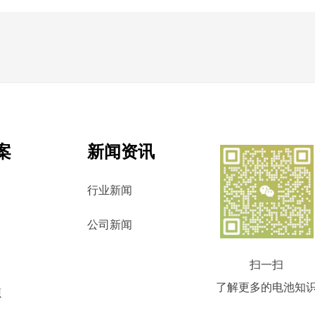
案
新闻资讯
行业新闻
公司新闻
扫一扫
了解更多的电池知
源