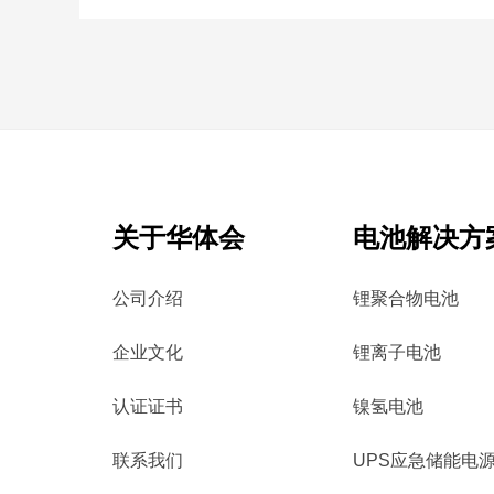
关于华体会
电池解决方
公司介绍
锂聚合物电池
企业文化
锂离子电池
认证证书
镍氢电池
联系我们
UPS应急储能电