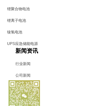
锂聚合物电池
锂离子电池
镍氢电池
UPS应急储能电源
新闻资讯
行业新闻
公司新闻