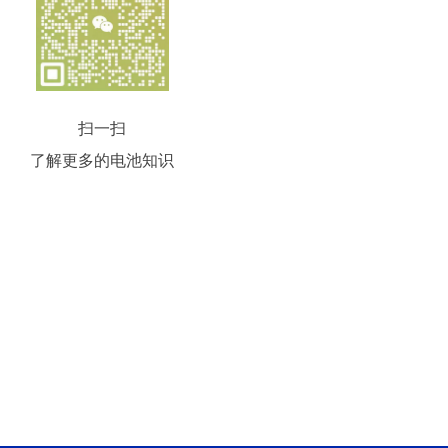
扫一扫
了解更多的电池知识