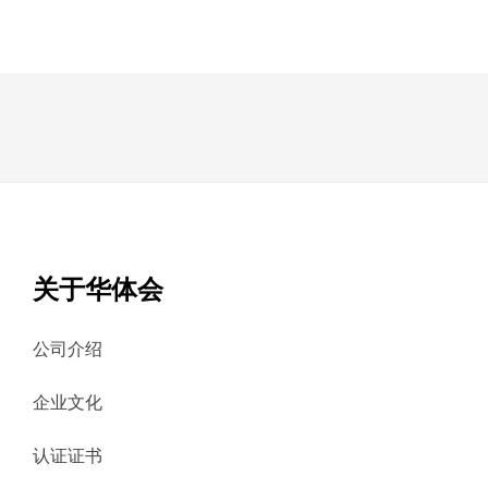
关于华体会
公司介绍
企业文化
认证证书