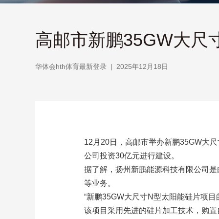
高邮市新鹏35GW大尺
华体会hth体育最新登录
|
2025年12月18日
12月20日，高邮市举办新鹏35GW
公司投资30亿元进行建设。
据了解，扬州新鹏能源科技有限公司是
等业务。
“新鹏35GW大尺寸N型太阳能硅片项目
该项目采用先进的硅片加工技术，购置