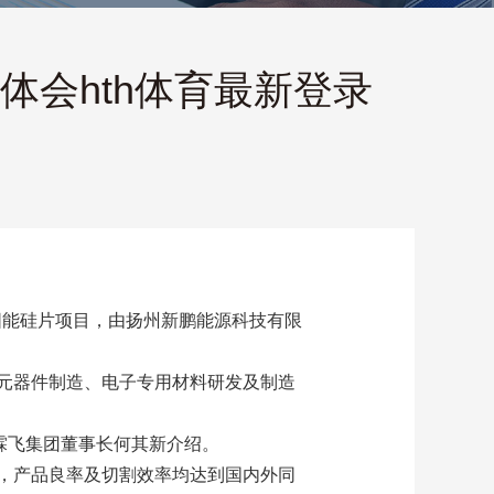
体会hth体育最新登录
太阳能硅片项目，由扬州新鹏能源科技有限
元器件制造、电子专用材料研发及制造
新霖飞集团董事长何其新介绍。
，产品良率及切割效率均达到国内外同