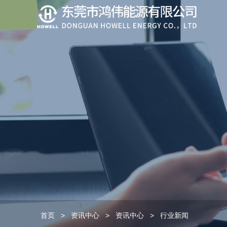
首页
>
资讯中心
>
资讯中心
>
行业新闻