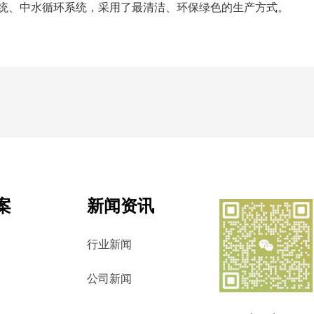
统、中水循环系统，采用了最清洁、环保绿色的生产方式。
案
新闻资讯
行业新闻
公司新闻