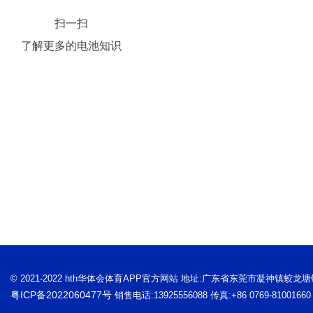
扫一扫
了解更多的电池知识
© 2021-2022 hth华体会体育APP官方网站 地址:广东省东莞市凝神镇蛟龙
粤ICP备2022060477号
销售电话:13925556088 传真:+86 0769-81001660