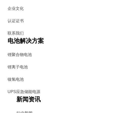
企业文化
认证证书
联系我们
电池解决方案
锂聚合物电池
锂离子电池
镍氢电池
UPS应急储能电源
新闻资讯