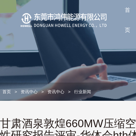
首
页
首页
>
资讯中心
>
资讯中心
>
行业新闻
甘肃酒泉敦煌660MW压缩
性研究报告评审-华体会hth