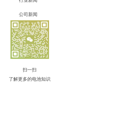
行业新闻
公司新闻
扫一扫
了解更多的电池知识