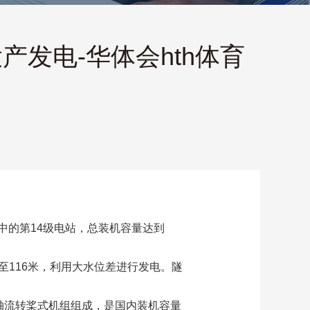
发电-华体会hth体育
中的第14级电站，总装机容量达到
至116米，利用大水位差进行发电。隧
瓦轴流转桨式机组组成，是国内装机容量