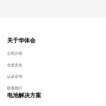
关于华体会
公司介绍
企业文化
认证证书
联系我们
电池解决方案