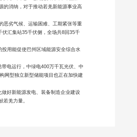
源的消纳，对于推动若羌新能源事业高
的恶劣气候、运输困难、工期紧张等重
千伏汇集站35千伏侧，全场共8回35千
目的投用能促使巴州区域能源安全综合水
站带电运行，中绿电400万千瓦光伏、中
时构网型独立新型储能项目也正在加快建
化做好新能源发电、装备制造企业建设
献若羌力量。