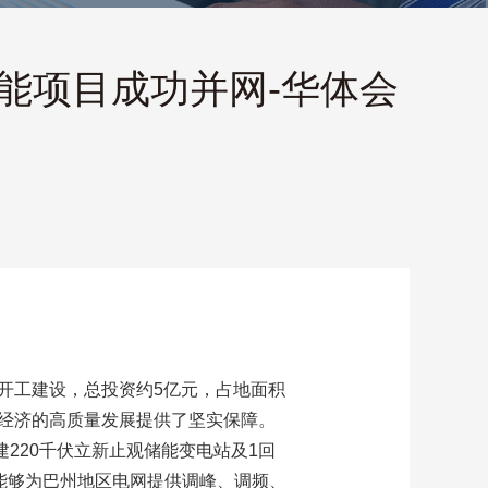
储能项目成功并网-华体会
日开工建设，总投资约5亿元，占地面积
域经济的高质量发展提供了坚实保障。
建220千伏立新止观储能变电站及1回
，能够为巴州地区电网提供调峰、调频、