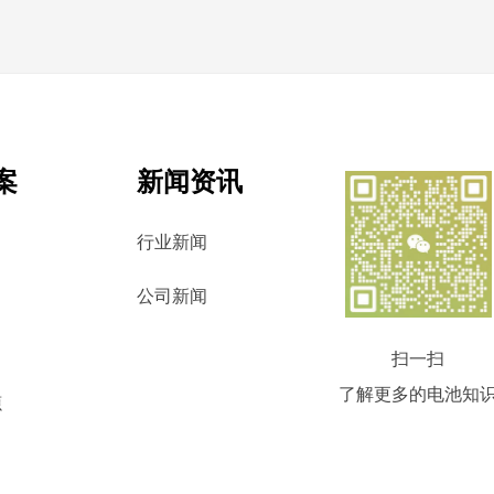
案
新闻资讯
行业新闻
公司新闻
扫一扫
了解更多的电池知
源