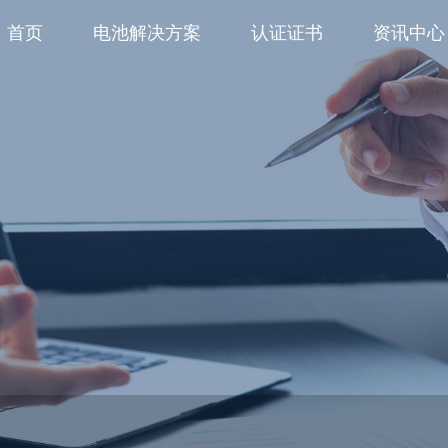
首页
电池解决方案
认证证书
资讯中心