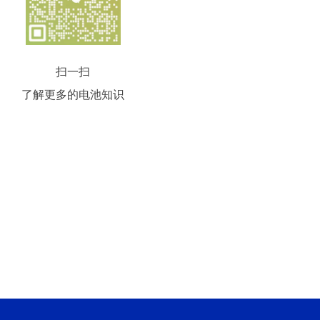
扫一扫
了解更多的电池知识