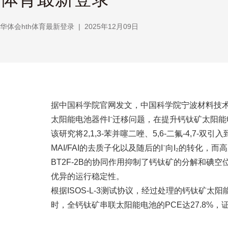
华体会hth体育最新登录
|
2025年12月09日
据中国科学院官网发文，中国科学院宁波材料技
太阳能电池器件I⁻迁移问题，在提升钙钛矿太阳
该研究将2,1,3-苯并噻二唑、5,6-二氟-4,
MAI/FAI的去质子化以及随后的I⁻向I₂的转化
BT2F-2B的协同作用抑制了钙钛矿的分解和碘
优异的运行稳定性。
根据ISOS-L-3测试协议，经过处理的钙钛矿太阳
时，全钙钛矿串联太阳能电池的PCE达27.8%