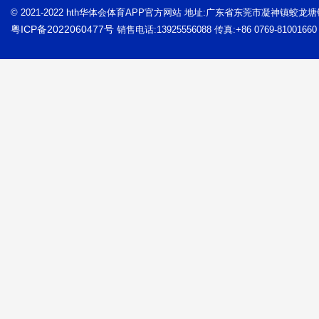
© 2021-2022 hth华体会体育APP官方网站 地址:广东省东莞市凝神镇蛟龙
粤ICP备2022060477号
销售电话:13925556088 传真:+86 0769-81001660