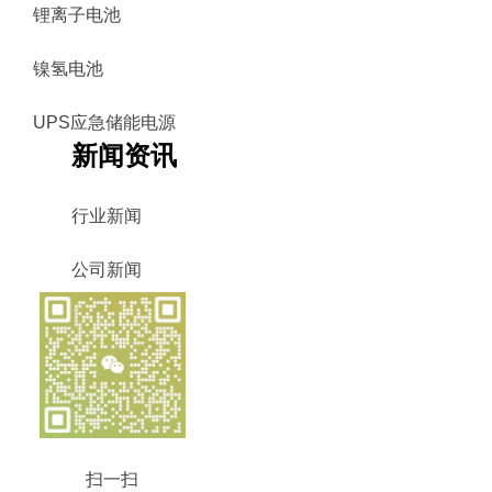
锂离子电池
镍氢电池
UPS应急储能电源
新闻资讯
行业新闻
公司新闻
扫一扫