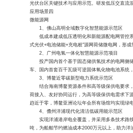
光伏台区关键技术与应用示范。研发低压交直流
应用场景四
微能源网
1、佛山高明全域数字化智慧能源示范区
低成本建成低压透明化和新能源配电网管控系统，完
式光伏+电池储能+充电桩”源网荷储微电网，形
2、广州电氢一体化智慧能源示范项目
投产国内首个基于固态储供氢技术的电网侧储能
车、国内首套百千瓦级可逆固体氧化物电池系统
3、博鳌近零碳新型电力系统示范区
结合海南博鳌资源条件和高等级保供电要求，建
荷接入、友好协同运行，为高等级保供电需求下源
趋近于零，博鳌亚洲论坛年会所有场馆均实现绿
4、儋州洋浦现代化清洁低碳用能示范区
实现洋浦港岸电全覆盖，并采用多条技术路线，
吨，为船舶节约燃油成本2000万元以上，助力洋