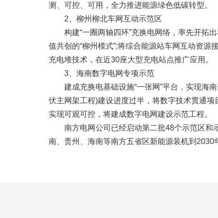
测、可控、可用，全力推进能源绿色低碳转型。
2、柳州柳北车网互动示范区
构建“一圈两轴四环”充换电网络，率先开拓出租
值共创的“柳州模式”;将综合能源站车网互动资
充电堆技术，在近30座大型充电站点推广应用。
3、海南数字电网专项示范
建成充换电基础设施“一张网”平台，实现海南全省
伏主网架工程)建设进度过半，将数字技术贯通
实现可观可控，将建成数字电网建设示范工程。
南方电网公司已经启动第二批48个示范区和示
南、贵州、海南等南方五省区新能源装机到2030