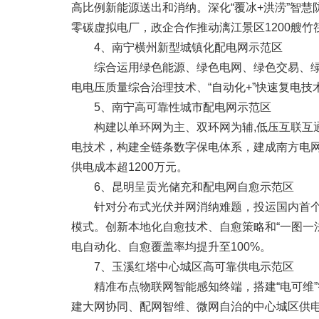
高比例新能源送出和消纳。深化“覆冰+洪涝”智
零碳虚拟电厂，政企合作推动漓江景区1200艘竹筏
4、南宁横州新型城镇化配电网示范区
综合运用绿色能源、绿色电网、绿色交易、绿色
电电压质量综合治理技术、“自动化+”快速复电
5、南宁高可靠性城市配电网示范区
构建以单环网为主、双环网为辅,低压互联互通
电技术，构建全链条数字保电体系，建成南方电网
供电成本超1200万元。
6、昆明呈贡光储充和配电网自愈示范区
针对分布式光伏并网消纳难题，投运国内首个“
模式。创新本地化自愈技术、自愈策略和“一图一
电自动化、自愈覆盖率均提升至100%。
7、玉溪红塔中心城区高可靠供电示范区
精准布点物联网智能感知终端，搭建“电可维”
建大网协同、配网智维、微网自治的中心城区供电