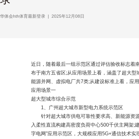
华体会hth体育最新登录
|
2025年12月08日
近日，随着最后一组示范区通过评估验收标志着南
布于南方五省区;从应用场景上看，涵盖了超大型
能源并网、虚拟电厂共7类;从建设标准上看，应
应用场景一
超大型城市综合示范
1、广州超大城市新型电力系统示范区
针对超大城市供电可靠性要求高、新能源资源禀
入柔性直流构建高密度负荷中心500千伏主网架;建
字电网”应用示范区，大规模应用5G+通信技术实