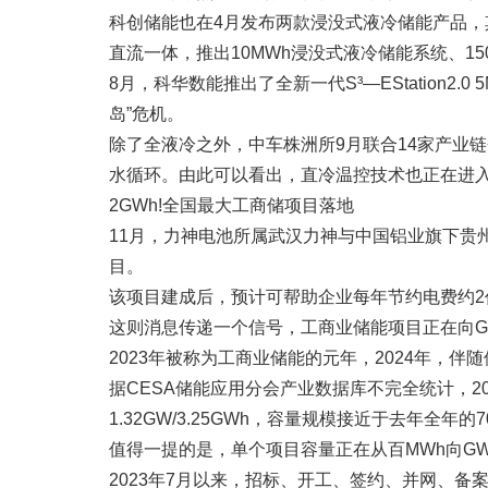
科创储能也在4月发布两款浸没式液冷储能产品，其
直流一体，推出10MWh浸没式液冷储能系统、150k
8月，科华数能推出了全新一代S³—EStation2
岛”危机。
除了全液冷之外，中车株洲所9月联合14家产业链
水循环。由此可以看出，直冷温控技术也正在进
2GWh!全国最大工商储项目落地
11月，力神电池所属武汉力神与中国铝业旗下贵州
目。
该项目建成后，预计可帮助企业每年节约电费约
这则消息传递一个信号，工商业储能项目正在向G
2023年被称为工商业储能的元年，2024年
据CESA储能应用分会产业数据库不完全统计，20
1.32GW/3.25GWh，容量规模接近于去年全年的7
值得一提的是，单个项目容量正在从百MWh向G
2023年7月以来，招标、开工、签约、并网、备案的百