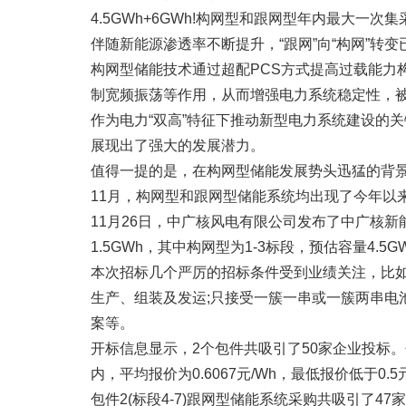
4.5GWh+6GWh!构网型和跟网型年内最大一次集
伴随新能源渗透率不断提升，“跟网”向“构网”转
构网型储能技术通过超配PCS方式提高过载能力
制宽频振荡等作用，从而增强电力系统稳定性，被
作为电力“双高”特征下推动新型电力系统建设的
展现出了强大的发展潜力。
值得一提的是，在构网型储能发展势头迅猛的背景
11月，构网型和跟网型储能系统均出现了今年以
11月26日，中广核风电有限公司发布了中广核新
1.5GWh，其中构网型为1-3标段，预估容量4.5G
本次招标几个严厉的招标条件受到业绩关注，比如
生产、组装及发运;只接受一簇一串或一簇两串电
案等。
开标信息显示，2个包件共吸引了50家企业投标。包件1
内，平均报价为0.6067元/Wh，最低报价低于0.5
包件2(标段4-7)跟网型储能系统采购共吸引了47家企