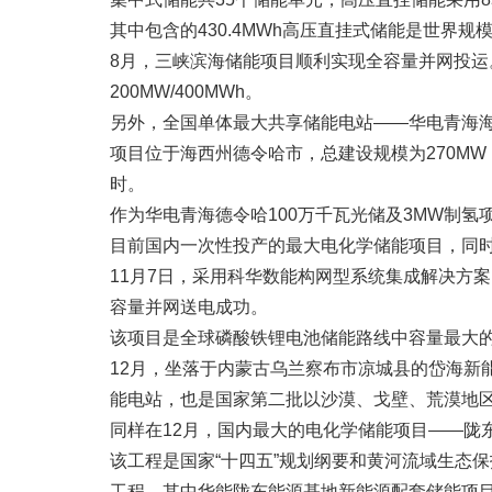
其中包含的430.4MWh高压直挂式储能是世界
8月，三峡滨海储能项目顺利实现全容量并网投
200MW/400MWh。
另外，全国单体最大共享储能电站——华电青海
项目位于海西州德令哈市，总建设规模为270MW
时。
作为华电青海德令哈100万千瓦光储及3MW制
目前国内一次性投产的最大电化学储能项目，同
11月7日，采用科华数能构网型系统集成解决方案
容量并网送电成功。
该项目是全球磷酸铁锂电池储能路线中容量最大
12月，坐落于内蒙古乌兰察布市凉城县的岱海新能
能电站，也是国家第二批以沙漠、戈壁、荒漠地
同样在12月，国内最大的电化学储能项目——陇
该工程是国家“十四五”规划纲要和黄河流域生态
工程，其中华能陇东能源基地新能源配套储能项目按