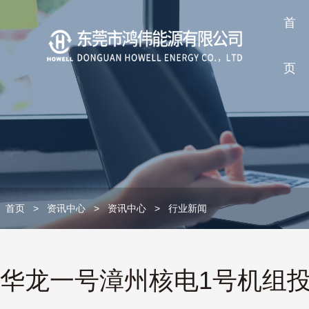
首
页
首页
>
资讯中心
>
资讯中心
>
行业新闻
华龙一号漳州核电1号机组投