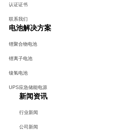
认证证书
联系我们
电池解决方案
锂聚合物电池
锂离子电池
镍氢电池
UPS应急储能电源
新闻资讯
行业新闻
公司新闻