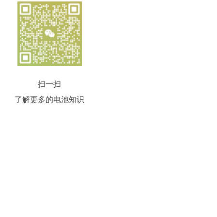
扫一扫
了解更多的电池知识