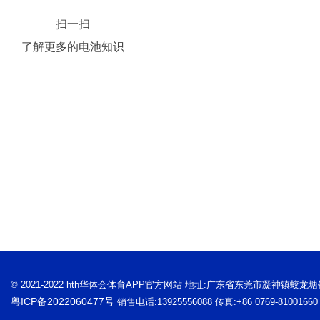
扫一扫
了解更多的电池知识
© 2021-2022 hth华体会体育APP官方网站 地址:广东省东莞市凝神镇蛟龙
粤ICP备2022060477号
销售电话:13925556088 传真:+86 0769-81001660