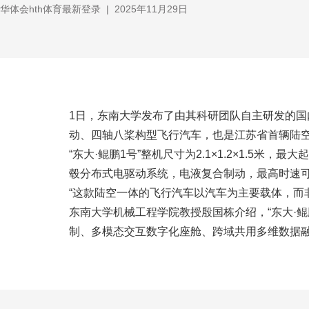
华体会hth体育最新登录
|
2025年11月29日
1日，东南大学发布了由其科研团队自主研发的国
动、四轴八桨构型飞行汽车，也是江苏省首辆陆
“东大·鲲鹏1号”整机尺寸为2.1×1.2×1.5米
毂分布式电驱动系统，电液复合制动，最高时速可
“这款陆空一体的飞行汽车以汽车为主要载体，而
东南大学机械工程学院教授殷国栋介绍，“东大·
制、多模态交互数字化座舱、跨域共用多维数据