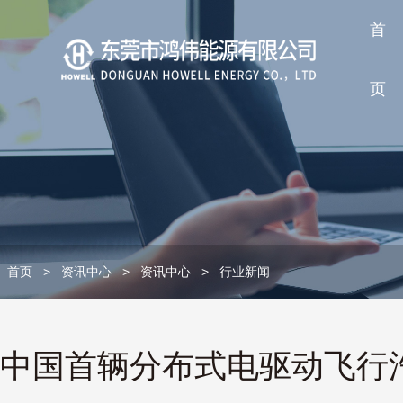
首
页
首页
>
资讯中心
>
资讯中心
>
行业新闻
中国首辆分布式电驱动飞行汽