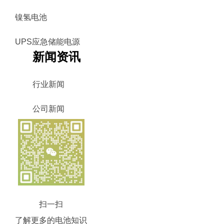
镍氢电池
UPS应急储能电源
新闻资讯
行业新闻
公司新闻
扫一扫
了解更多的电池知识