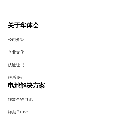
关于华体会
公司介绍
企业文化
认证证书
联系我们
电池解决方案
锂聚合物电池
锂离子电池