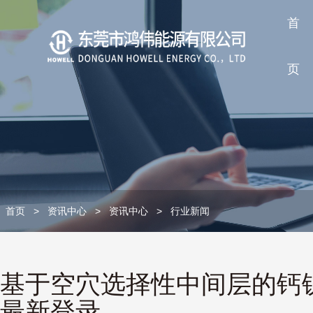
首
页
首页
>
资讯中心
>
资讯中心
>
行业新闻
基于空穴选择性中间层的钙钛矿
最新登录