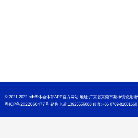
© 2021-2022 hth华体会体育APP官方网站 地址:广东省东莞市凝神镇蛟龙
粤ICP备2022060477号
销售电话:13925556088 传真:+86 0769-81001660