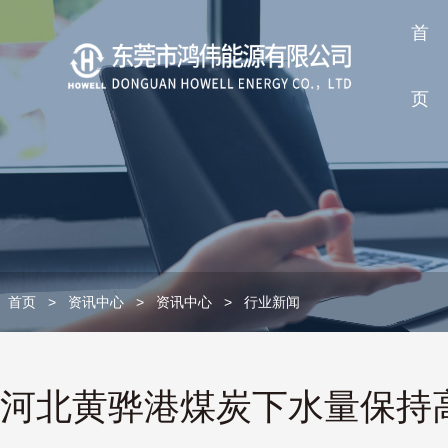
首
页
首页
>
资讯中心
>
资讯中心
>
行业新闻
河北黄骅港煤炭下水量保持高