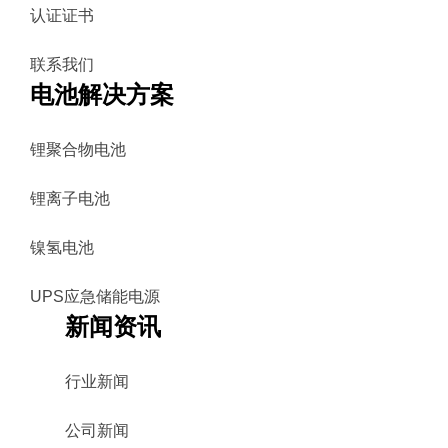
认证证书
联系我们
电池解决方案
锂聚合物电池
锂离子电池
镍氢电池
UPS应急储能电源
新闻资讯
行业新闻
公司新闻