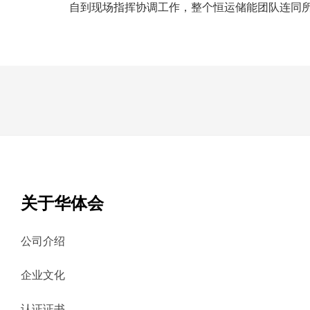
自到现场指挥协调工作，整个恒运储能团队连同
关于华体会
公司介绍
企业文化
认证证书