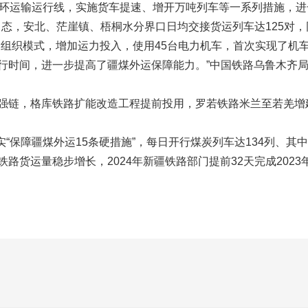
循环运输运行线，实施货车提速、增开万吨列车等一系列措施，进一
常态，安北、茫崖镇、梧桐水分界口日均交接货运列车达125对，同
输组织模式，增加运力投入，使用45台电力机车，首次实现了机
行时间，进一步提高了疆煤外运保障能力。”中国铁路乌鲁木齐
强链，格库铁路扩能改造工程提前投用，罗若铁路米兰至若羌增
实“保障疆煤外运15条硬措施”，每日开行煤炭列车达134列、其
路货运量稳步增长，2024年新疆铁路部门提前32天完成202