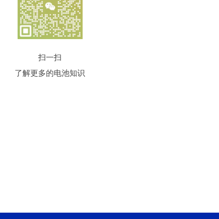
扫一扫
了解更多的电池知识