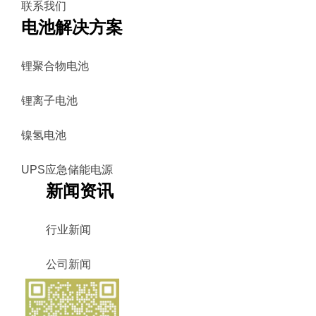
联系我们
电池解决方案
锂聚合物电池
锂离子电池
镍氢电池
UPS应急储能电源
新闻资讯
行业新闻
公司新闻