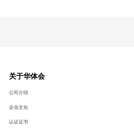
关于华体会
公司介绍
企业文化
认证证书