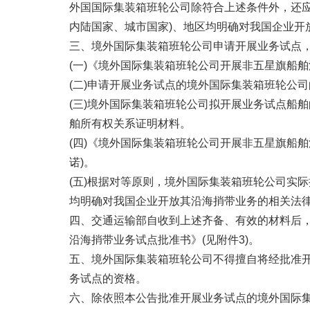
外国国际集装箱班轮公司除符合上述条件外，还
内陆国家、城市国家)、地区均明确对我国企业开
三、境外国际集装箱班轮公司申请开展业务试点
(一)《境外国际集装箱班轮公司开展非五星旗船舶
(二)申请开展业务试点的境外国际集装箱班轮公
(三)境外国际集装箱班轮公司拟开展业务试点船舶的《国籍证书》(Ce
舶所有权关系证明材料。
(四)《境外国际集装箱班轮公司开展非五星旗船
诺)。
(五)根据对等原则，境外国际集装箱班轮公司实
均明确对我国企业开放其沿海捎带业务的相关法律
四、交通运输部自收到上述齐备、有效的材料后
沿海捎带业务试点批准书》(见附件3)。
五、境外国际集装箱班轮公司不得擅自将经批准
务试点的资格。
六、除依照本公告批准开展业务试点的境外国际