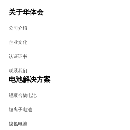
关于华体会
公司介绍
企业文化
认证证书
联系我们
电池解决方案
锂聚合物电池
锂离子电池
镍氢电池