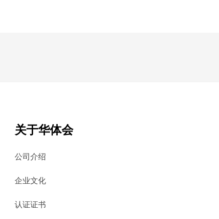
关于华体会
公司介绍
企业文化
认证证书