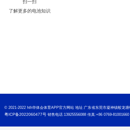
扫一扫
了解更多的电池知识
© 2021-2022 hth华体会体育APP官方网站 地址:广东省东莞市凝神镇蛟龙
粤ICP备2022060477号
销售电话:13925556088 传真:+86 0769-81001660