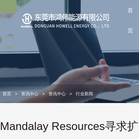
首
页
首页
>
资讯中心
>
资讯中心
>
行业新闻
Mandalay Resourc