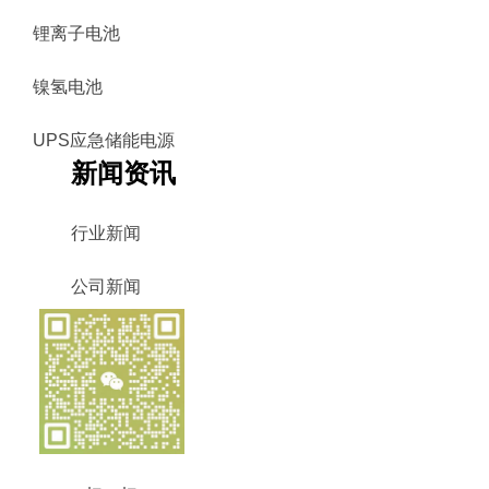
锂离子电池
镍氢电池
UPS应急储能电源
新闻资讯
行业新闻
公司新闻