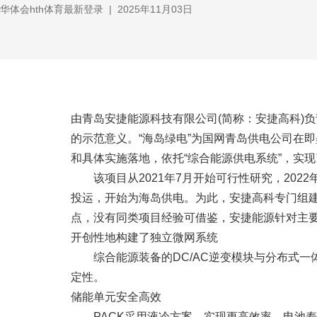
华体会hth体育最新登录
|
2025年11月03日
由青岛安捷能源科技有限公司(简称：安捷高科)
的示范意义。“海岛绿电”为国网青岛供电公司在
和具体实施落地，依托“综合能源供电系统”，实现
该项目从2021年7月开始可行性研究，2022年
投运，开始为海岛供电。为此，安捷高科专门组
点，没有同类项目经验可借鉴，安捷能源针对主
开创性地构建了独立微网系统
综合能源装备的DC/AC逆变模块与分布式一
定性。
储能单元安全高效
PACK采用液冷方案，实现更高效率、电池寿命