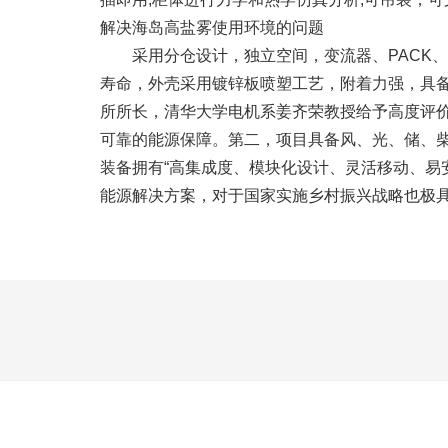
解决海岛高盐雾使用环境的问题
采用分仓设计，独立空间，变流器、PACK、电
寿命，外壳采用镀锌板喷塑工艺，附着力强，具备
所所长，清华大学电机系姜齐荣教授给予高度评
可靠的能源保障。第二，项目具备风、光、储、柴
装备拥有“高集成度、模块化设计、灵活移动、易
能源解决方案，对于国家实施乡村振兴战略也极