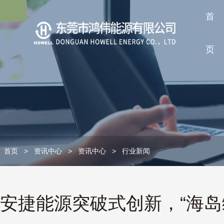
首
页
首页
>
资讯中心
>
资讯中心
>
行业新闻
安捷能源突破式创新，“海岛