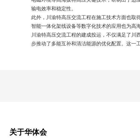
输电效率和稳定性。
此外，川渝特高压交流工程在施工技术方面也取
智能一体化架线设备等数字化技术的应用也为高
川渝特高压交流工程的建成投运，不仅满足了川
步推动了多能互补和清洁能源的优化配置。这一
关于华体会