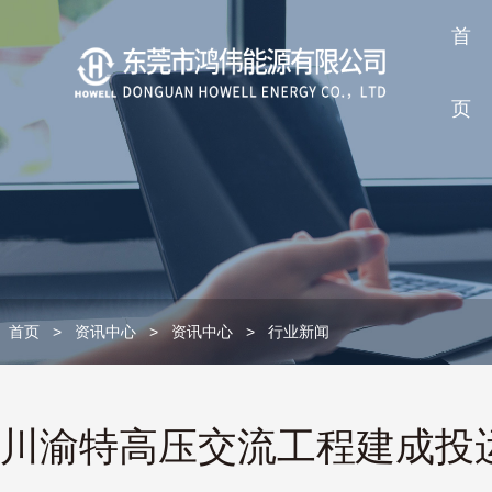
首
页
首页
>
资讯中心
>
资讯中心
>
行业新闻
川渝特高压交流工程建成投运