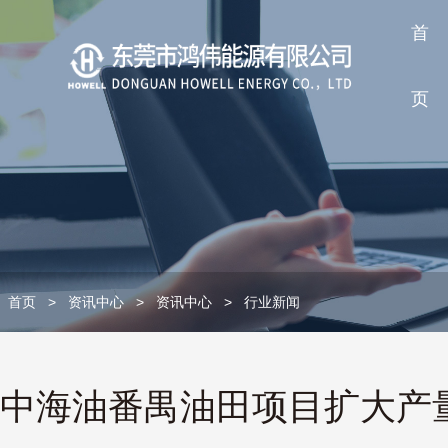
首
页
首页
>
资讯中心
>
资讯中心
>
行业新闻
中海油番禺油田项目扩大产量