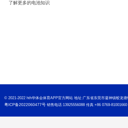
了解更多的电池知识
© 2021-2022 hth华体会体育APP官方网站 地址:广东省东莞市凝神镇蛟龙
粤ICP备2022060477号
销售电话:13925556088 传真:+86 0769-81001660