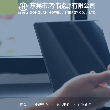
首页
>
资讯中心
>
资讯中心
>
行业新闻