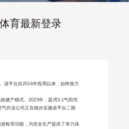
th体育最新登录
。该平台自2014年投用以来，始终致力
建产模式。2023年，荔湾3-1气田凭
然气作业公司正在稳步实施该平台二期
能巡检等功能，为安全生产提供了有力保