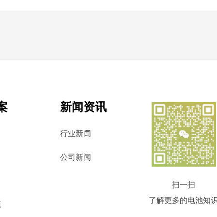
案
新闻资讯
行业新闻
公司新闻
扫一扫
了解更多的电池知
源