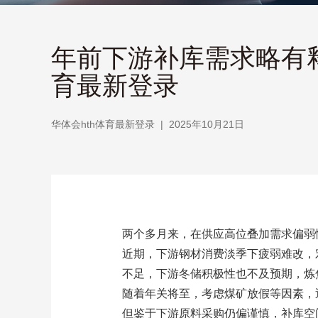
年前下游补库需求略有释
育最新登录
华体会hth体育最新登录
|
2025年10月21日
两个多月来，在供应高位叠加需求偏弱
近期，下游钢材消费淡季下疲弱难改，
不足，下游冬储积极性也不及预期，炼
随着年关将至，考虑煤矿放假等因素，
但鉴于下游原料采购仍偏谨慎，补库空