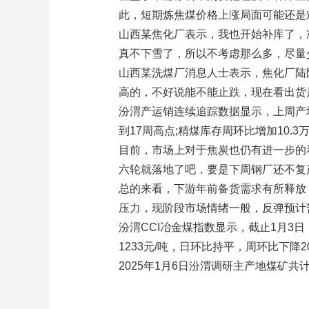
此，短期炼焦煤价格上涨局面可能还是
山西某焦化厂表示，我也开始补库了，
真不下雪了，所以不考虑那么多，尽量
山西某洗煤厂消息人士表示，焦化厂陆
高的，不好说能不能止跌，现在看出货
汾渭产运销连续追踪数据显示，上周产地
到17周高点;精煤库存周环比增加10.3
目前，市场上对于焦炭也仍有进一步的
六轮就落地了吧，要是下周钢厂还不复
总的来看，下游年前备货需求有所释放
压力，现阶段市场情绪一般，反弹预计
汾渭CCI冶金煤指数显示，截止1月3日
1233元/吨，日环比持平，周环比下降2
2025年1月6日汾渭调研主产地煤矿共