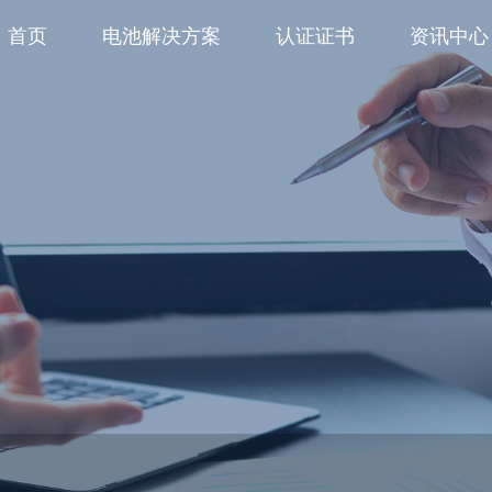
首页
电池解决方案
认证证书
资讯中心