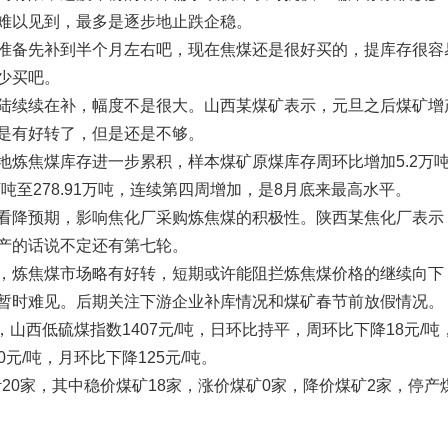
难以见到，最多是逐步地止跌企稳。
准备先补到半个月左右吧，现在焦煤还是很好买的，提库存很容
少买吧。
陆续续在补，幅度不是很大。山西某煤矿表示，元旦之后煤矿增
是有好转了，但是还是不够。
炼焦煤库存进一步累积，样本煤矿原煤库存周环比增加5.2万吨至
万吨至278.91万吨，连续第四周增加，是8月底来最高水平。
看降预期，影响焦化厂采购炼焦煤的积极性。陕西某焦化厂表示
产的话说不定还有第七轮。
，炼焦煤市场略有好转，短期或许能阻拦炼焦煤价格的继续向下
暂时难见。后期关注下游企业补库情况和煤矿春节前放假情况。
，山西低硫煤指数1407元/吨，日环比持平，周环比下降18元/吨
0元/吨，月环比下降125元/吨。
计20家，其中稳价煤矿18家，涨价煤矿0家，降价煤矿2家，停产