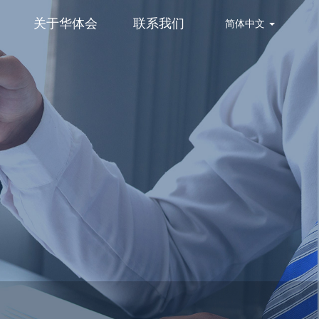
关于华体会
联系我们
简体中文