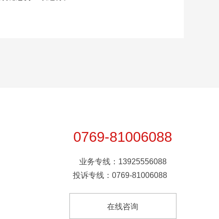
0769-81006088
业务专线：13925556088
投诉专线：0769-81006088
在线咨询