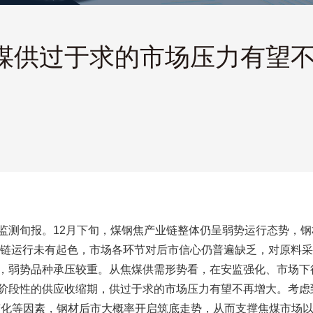
供过于求的市场压力有望不再
监测旬报。12月下旬，煤钢焦产业链整体仍呈弱势运行态势，
产业链运行未有起色，市场各环节对后市信心仍普遍缺乏，对原料
，弱势品种承压较重。从焦煤供需形势看，在安监强化、市场下
阶段性的供应收缩期，供过于求的市场压力有望不再增大。考虑
变化等因素，钢材后市大概率开启筑底走势，从而支撑焦煤市场