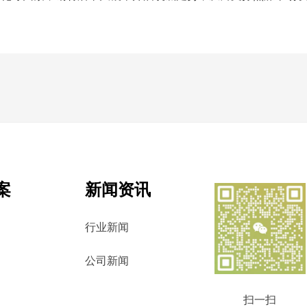
案
新闻资讯
行业新闻
公司新闻
扫一扫