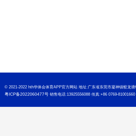
© 2021-2022 hth华体会体育APP官方网站 地址:广东省东莞市凝神镇蛟龙
粤ICP备2022060477号
销售电话:13925556088 传真:+86 0769-81001660