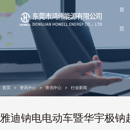
首
页
首页
>
资讯中心
>
资讯中心
>
行业新闻
雅迪钠电电动车暨华宇极钠超