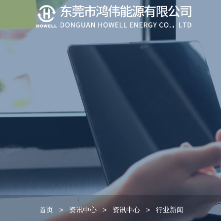
首页
>
资讯中心
>
资讯中心
>
行业新闻