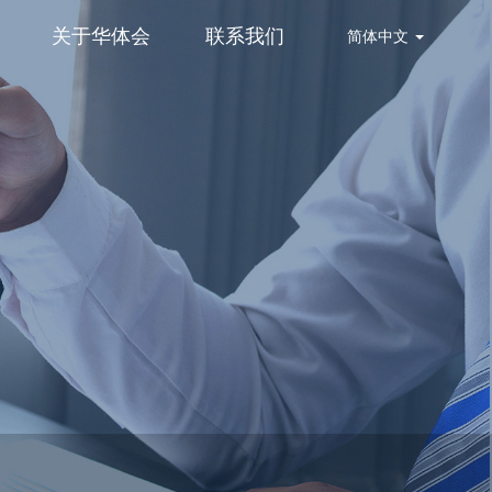
关于华体会
联系我们
简体中文