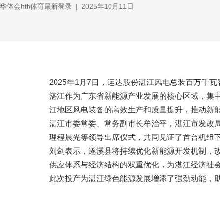
华体会hth体育最新登录
|
2025年10月11日
2025年1月7日，运达股份湛江风电总装百万
湛江作为广东省新能源产业发展的核心区域，集
江地区风电装备的高效生产和质量提升，推动新
湛江市委常委、常务副市长牟治平，湛江市发改
理程晨光等领导出席仪式，共同见证了首台机组
刘剑表示，遂溪县将持续优化新能源开发机制，
供应体系与经济结构的双重优化，为湛江经济社
此次投产为湛江绿色能源发展增添了强劲动能，助