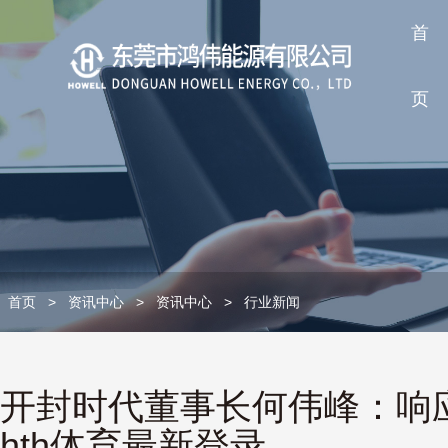
首
页
首页
>
资讯中心
>
资讯中心
>
行业新闻
开封时代董事长何伟峰：响
hth体育最新登录