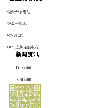
锂聚合物电池
锂离子电池
镍氢电池
UPS应急储能电源
新闻资讯
行业新闻
公司新闻