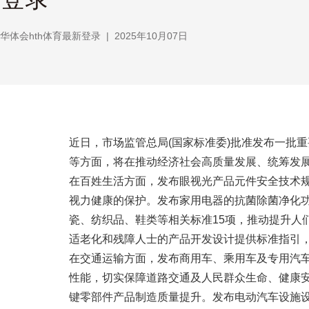
华体会hth体育最新登录
|
2025年10月07日
近日，市场监管总局(国家标准委)批准发布一批
等方面，将在推动经济社会高质量发展、统筹发
在百姓生活方面，发布眼视光产品元件安全技术
视力健康的保护。发布家用电器的抗菌除菌净化
瓷、纺织品、鞋类等相关标准15项，推动提升人
适老化和残障人士的产品开发设计提供标准指引
在交通运输方面，发布商用车、乘用车及专用汽
性能，切实保障道路交通及人民群众生命、健康
键零部件产品制造质量提升。发布电动汽车设施