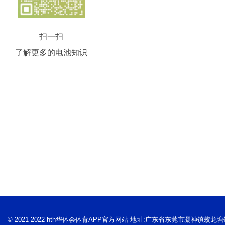
扫一扫
了解更多的电池知识
© 2021-2022 hth华体会体育APP官方网站 地址:广东省东莞市凝神镇蛟龙