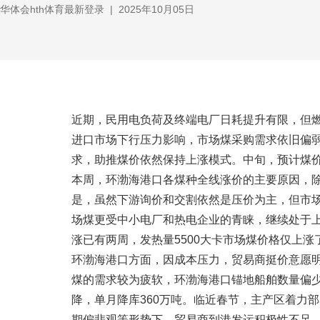
华体会hth体育最新登录
|
2025年10月05日
近期，民用电负荷及终端电厂日耗提升有限，但
进口市场下行压力影响，市场煤采购需求依旧偏
求，助推煤价依然保持上涨模式。中旬，预计煤
本周，环渤海港口各煤种全线涨价的主要原因，除
是，虽然下游询价和交割依然是压价为主，但市场
场煤更受中小电厂和热电企业的青睐，继续处于上
涨已有两周，发热量5500大卡市场煤价格仅上涨了7
环渤海港口方面，因成本压力，贸易商挺价意愿
煤的需求较为疲软，环渤海港口锚地船舶数量偏
降，单月降库360万吨。临近春节，主产区着力
期偏悲观等形势下，贸易商到港发运积极性不足