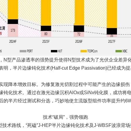
，N型产品渗透率的强势提升使得N型技术成为了光伏企业差异
片边缘钝化技术(Half-cut Edge Passivation)已
实现降本增效目标。为修复激光切割过程中可能产生的边缘损伤
钝化技术。通过在激光边缘沉积AlOx或SiNx钝化膜，成功
的半片经过测试和分选，巧妙地使主流版型组件功率提升约6W，
技术“破局”，强势领跑
技术路线，“死磕”J-HEP半片边缘钝化技术及J-WBSF波浪