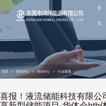
首
页
首页
>
资讯中心
>
资讯中心
>
行业新闻
喜报！液流储能科技有限公司联
享新型储能项目-华体会hth