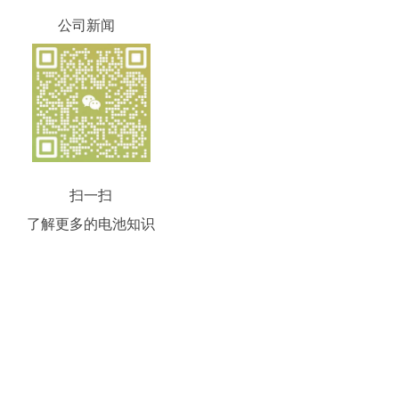
公司新闻
扫一扫
了解更多的电池知识