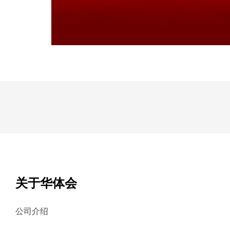
关于华体会
公司介绍