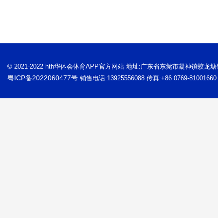
© 2021-2022 hth华体会体育APP官方网站 地址:广东省东莞市凝神镇蛟龙
粤ICP备2022060477号
销售电话:13925556088 传真:+86 0769-81001660