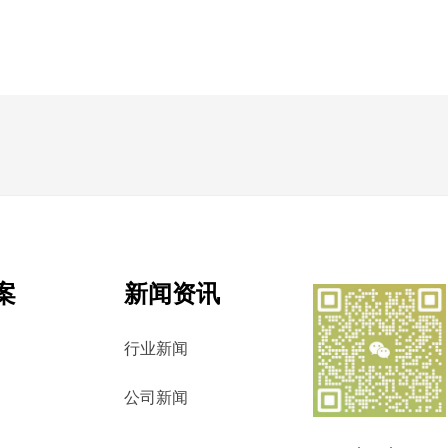
案
新闻资讯
行业新闻
公司新闻