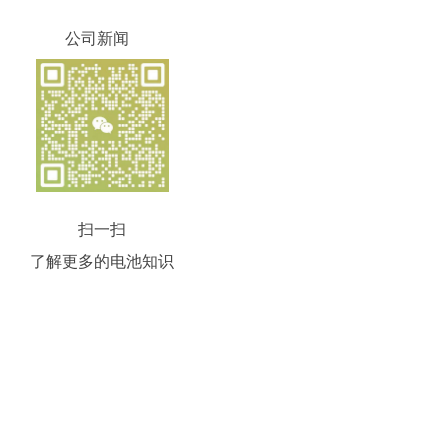
公司新闻
扫一扫
了解更多的电池知识