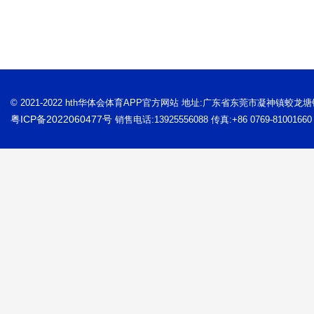
© 2021-2022 hth华体会体育APP官方网站 地址:广东省东莞市凝神镇蛟龙
粤ICP备2022060477号
销售电话:13925556088 传真:+86 0769-81001660