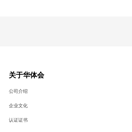
关于华体会
公司介绍
企业文化
认证证书