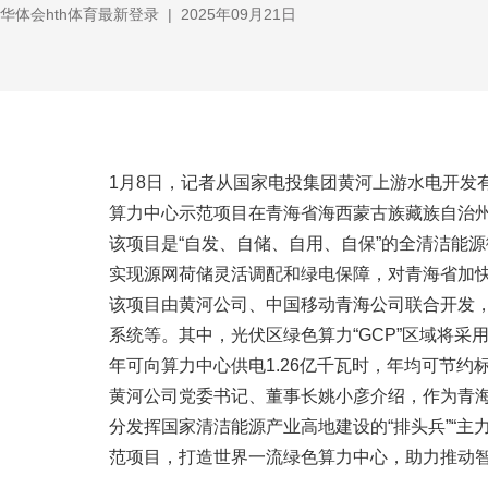
华体会hth体育最新登录
|
2025年09月21日
1月8日，记者从国家电投集团黄河上游水电开发有
算力中心示范项目在青海省海西蒙古族藏族自治
该项目是“自发、自储、自用、自保”的全清洁能
实现源网荷储灵活调配和绿电保障，对青海省加
该项目由黄河公司、中国移动青海公司联合开发
系统等。其中，光伏区绿色算力“GCP”区域将采
年可向算力中心供电1.26亿千瓦时，年均可节约标煤
黄河公司党委书记、董事长姚小彦介绍，作为青
分发挥国家清洁能源产业高地建设的“排头兵”“
范项目，打造世界一流绿色算力中心，助力推动