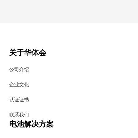
关于华体会
公司介绍
企业文化
认证证书
联系我们
电池解决方案