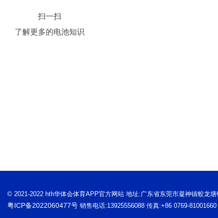
扫一扫
了解更多的电池知识
© 2021-2022 hth华体会体育APP官方网站 地址:广东省东莞市凝神镇蛟龙
粤ICP备2022060477号
销售电话:13925556088 传真:+86 0769-81001660