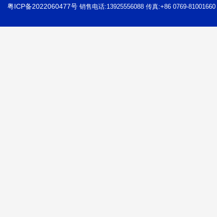
粤ICP备2022060477号
销售电话:13925556088 传真:+86 0769-81001660