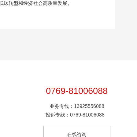
低碳转型和经济社会高质量发展。
0769-81006088
业务专线：13925556088
投诉专线：0769-81006088
在线咨询