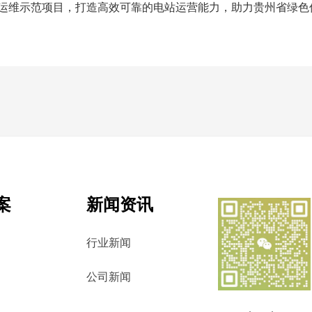
运维示范项目，打造高效可靠的电站运营能力，助力贵州省绿色
案
新闻资讯
行业新闻
公司新闻