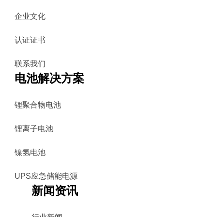
企业文化
认证证书
联系我们
电池解决方案
锂聚合物电池
锂离子电池
镍氢电池
UPS应急储能电源
新闻资讯