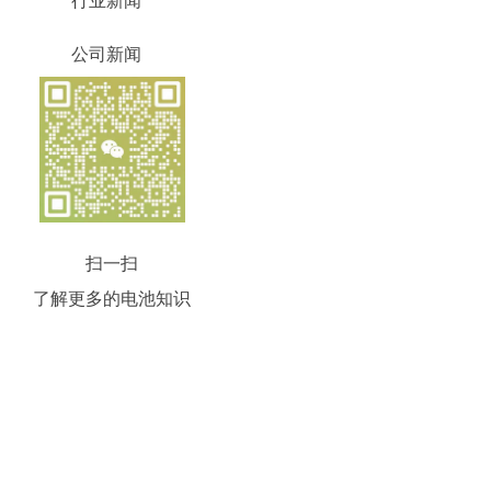
行业新闻
公司新闻
扫一扫
了解更多的电池知识