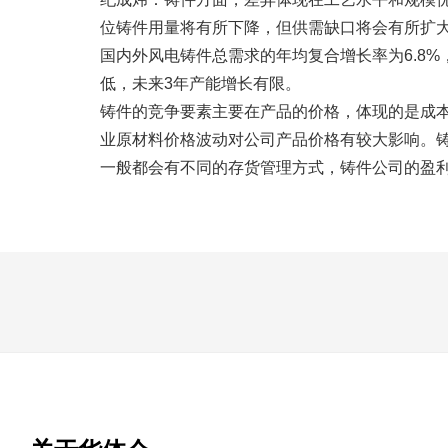
位铸件用量将有所下降，但供需缺口将会有所扩大，
国内外风电铸件总需求的年均复合增长率为6.8%
低，未来3年产能增长有限。
铸件的竞争要素主要在产品的价格，体现的是成本
业原材料价格波动对公司产品价格有较大影响。
一般都会有不同的存货管理方式，铸件公司的盈