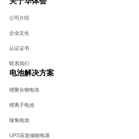
关于华体会
公司介绍
企业文化
认证证书
联系我们
电池解决方案
锂聚合物电池
锂离子电池
镍氢电池
UPS应急储能电源