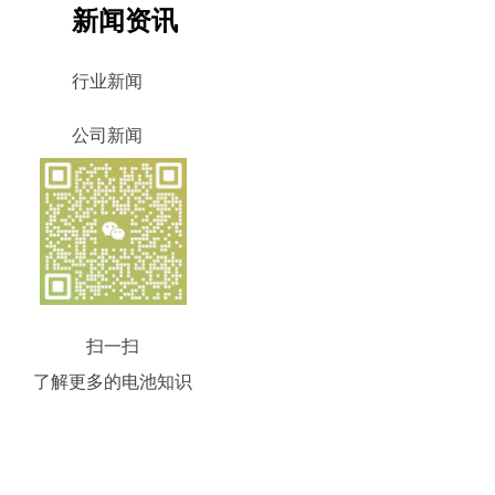
新闻资讯
行业新闻
公司新闻
扫一扫
了解更多的电池知识