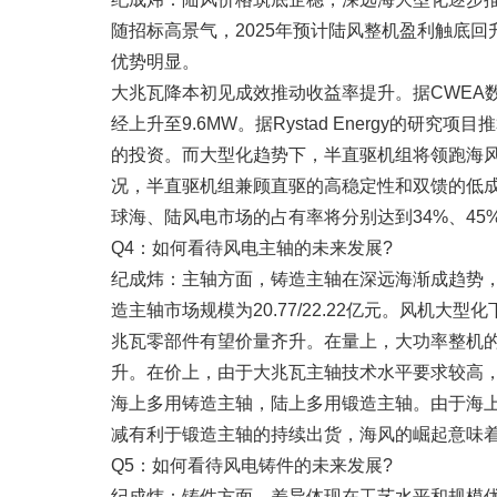
随招标高景气，2025年预计陆风整机盈利触底
优势明显。
大兆瓦降本初见成效推动收益率提升。据CWEA
经上升至9.6MW。据Rystad Energy的
的投资。而大型化趋势下，半直驱机组将领跑海
况，半直驱机组兼顾直驱的高稳定性和双馈的低成本优
球海、陆风电市场的占有率将分别达到34%、4
Q4：如何看待风电主轴的未来发展?
纪成炜：主轴方面，铸造主轴在深远海渐成趋势，202
造主轴市场规模为20.77/22.22亿元。风
兆瓦零部件有望价量齐升。在量上，大功率整机的
升。在价上，由于大兆瓦主轴技术水平要求较高
海上多用铸造主轴，陆上多用锻造主轴。由于海
减有利于锻造主轴的持续出货，海风的崛起意味
Q5：如何看待风电铸件的未来发展?
纪成炜：铸件方面，差异体现在工艺水平和规模优势