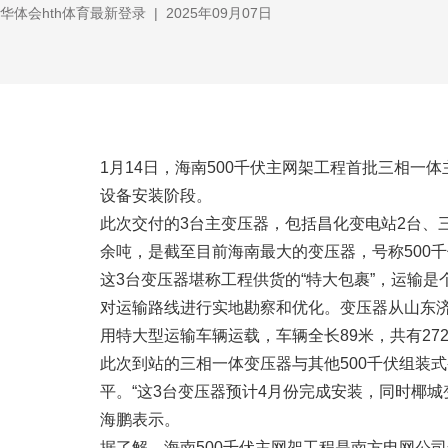
华体会hth体育最新登录
|
2025年09月07日
1月14日，海南500千伏主网架工程首批三相一
设备安装阶段。
此次交付的3台主变压器，包括昌化变电站2台、三亚
余吨，是截至目前海南最大的变压器，号称500千
这3台变压器堪称工程供货的“特大包裹”，运输
对运输路线进行实地勘察和优化。变压器从山东济
用特大型运输车辆运载，车辆全长89米，共有27
此次到站的三相一体变压器与其他500千伏组装
平。“这3台变压器预计4月份完成安装，同时椰城
海鹏表示。
据了解，海南500千伏主网架工程是南方电网公司