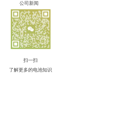
公司新闻
扫一扫
了解更多的电池知识