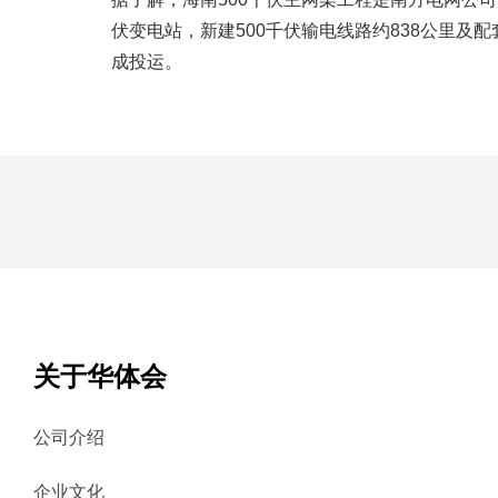
伏变电站，新建500千伏输电线路约838公里及配
成投运。
关于华体会
公司介绍
企业文化