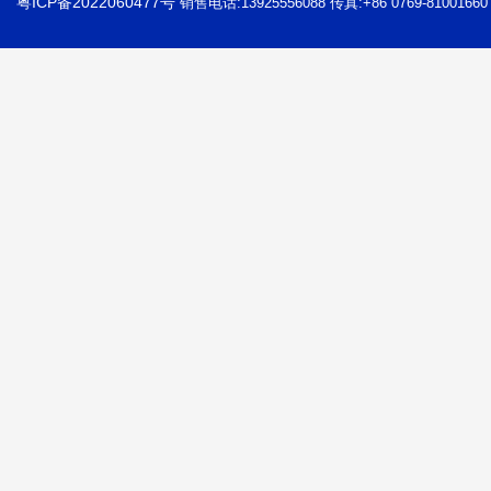
粤ICP备2022060477号
销售电话:13925556088 传真:+86 0769-81001660